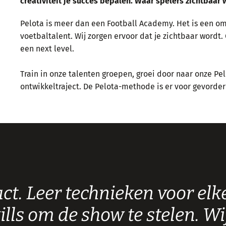
creativiteit je succes bepalen. Waar spelers zichtbaar 
Pelota is meer dan een Football Academy. Het is een omg
voetbaltalent. Wij zorgen ervoor dat je zichtbaar wordt.
een next level.
Train in onze talenten groepen, groei door naar onze Pe
ontwikkeltraject. De Pelota-methode is er voor gevorder
t. Leer technieken voor elk
ills om de show te stelen. Wi