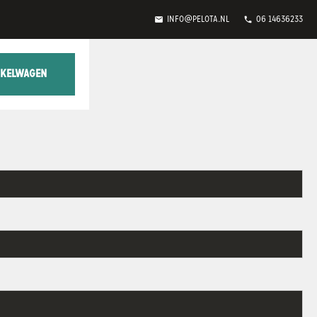
mail
phone
info@pelota.nl
06 14636233
KELWAGEN