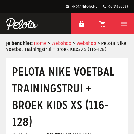
mail
phone
info@pelota.nl
06 14636233
lock
shopping_cart
dehaze
Je bent hier:
Home
>
Webshop
>
Webshop
> Pelota Nike
Voetbal Trainingstrui + broek KIDS XS (116-128)
PELOTA NIKE VOETBAL
TRAININGSTRUI +
BROEK KIDS XS (116-
128)