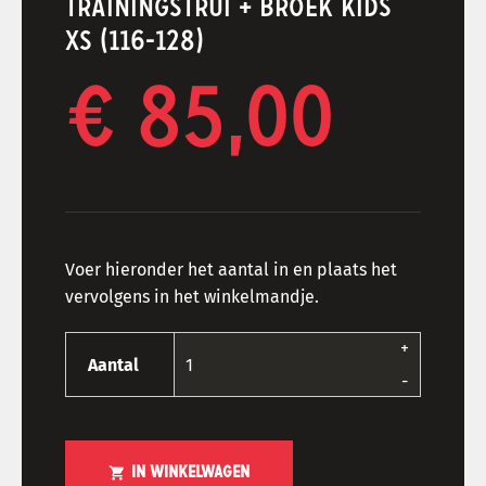
TRAININGSTRUI + BROEK KIDS
XS (116-128)
€ 85,00
Voer hieronder het aantal in en plaats het
vervolgens in het winkelmandje.
+
Aantal
-
shopping_cart
IN WINKELWAGEN