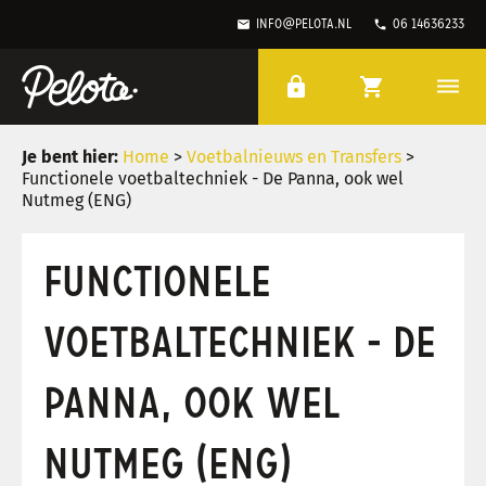
mail
phone
info@pelota.nl
06 14636233
lock
shopping_cart
dehaze
Je bent hier:
Home
>
Voetbalnieuws en Transfers
>
Functionele voetbaltechniek - De Panna, ook wel
Nutmeg (ENG)
FUNCTIONELE
VOETBALTECHNIEK - DE
PANNA, OOK WEL
NUTMEG (ENG)